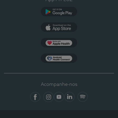
Google Play
App Store
Apple Health
Health Connect
Acompanhe-nos
Facebook
Instagram
YouTube
LinkedIn
Spotify