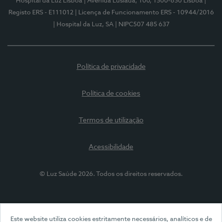
Hospital da Luz Lisboa
| Avenida Lusíada, 100, 1500-650 Lisboa
|
Registo ERS - E111012
| Licença de Funcionamento ERS - 10944/2016
| Hospital da Luz, SA
| NIPC507 485 637
Política de privacidade
Política de cookies
Termos de utilização
Acessibilidade
© Luz Saúde 2026. Todos os direitos reservados.
Este website utiliza cookies estritamente necessários, analíticos e de