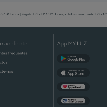
00-650 Lisboa
| Registo ERS - E111012
| Licença de Funcionamento ERS - 1
o ao cliente
App MY LUZ
ntas frequentes
ctos
Google Play
cte-nos
App Store
Apple Health
Health Connect