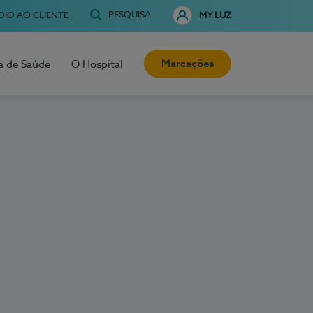
PESQUISA
OIO AO CLIENTE
MY LUZ
Marcações
a de Saúde
O Hospital