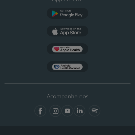
Google Play
App Store
Apple Health
Health Connect
Acompanhe-nos
Facebook
Instagram
YouTube
LinkedIn
Spotify