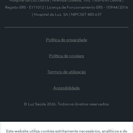
Hospital da Luz Lisboa
| Avenida Lusíada, 100, 1500-650 Lisboa
|
Registo ERS - E111012
| Licença de Funcionamento ERS - 10944/2016
| Hospital da Luz, SA
| NIPC507 485 637
Política de privacidade
Política de cookies
Termos de utilização
Acessibilidade
© Luz Saúde 2026. Todos os direitos reservados.
Este website utiliza cookies estritamente necessários, analíticos e de