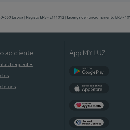
00-650 Lisboa
| Registo ERS - E111012
| Licença de Funcionamento ERS - 1
o ao cliente
App MY LUZ
ntas frequentes
ctos
Google Play
cte-nos
App Store
Apple Health
Health Connect