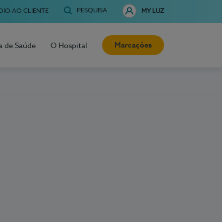
PESQUISA
OIO AO CLIENTE
MY LUZ
Marcações
a de Saúde
O Hospital