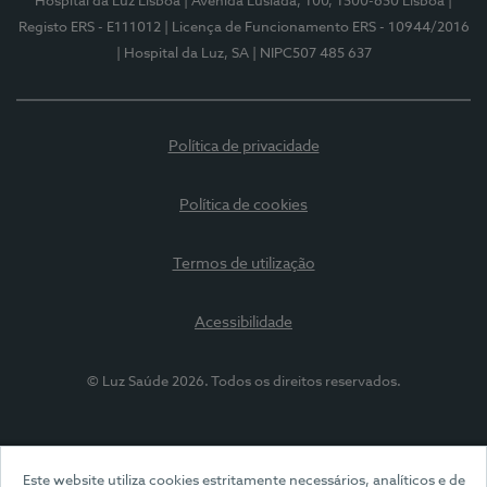
Hospital da Luz Lisboa
| Avenida Lusíada, 100, 1500-650 Lisboa
|
Registo ERS - E111012
| Licença de Funcionamento ERS - 10944/2016
| Hospital da Luz, SA
| NIPC507 485 637
Política de privacidade
Política de cookies
Termos de utilização
Acessibilidade
© Luz Saúde 2026. Todos os direitos reservados.
Este website utiliza cookies estritamente necessários, analíticos e de