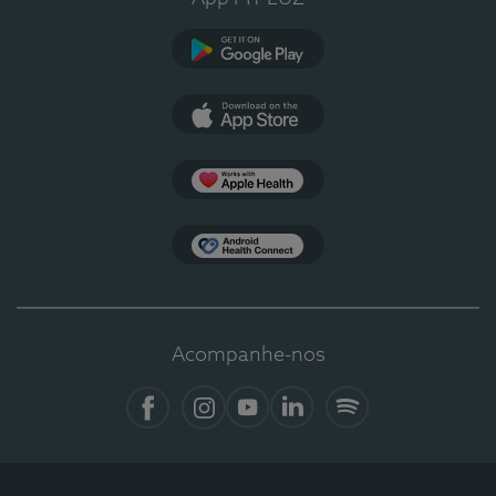
Google Play
App Store
Apple Health
Health Connect
Acompanhe-nos
Facebook
Instagram
YouTube
LinkedIn
Spotify