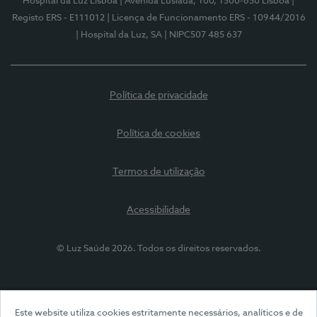
Hospital da Luz Lisboa
| Avenida Lusíada, 100, 1500-650 Lisboa
|
Registo ERS - E111012
| Licença de Funcionamento ERS - 10944/2016
| Hospital da Luz, SA
| NIPC507 485 637
Política de privacidade
Política de cookies
Termos de utilização
Acessibilidade
© Luz Saúde 2026. Todos os direitos reservados.
Este website utiliza cookies estritamente necessários, analíticos e de