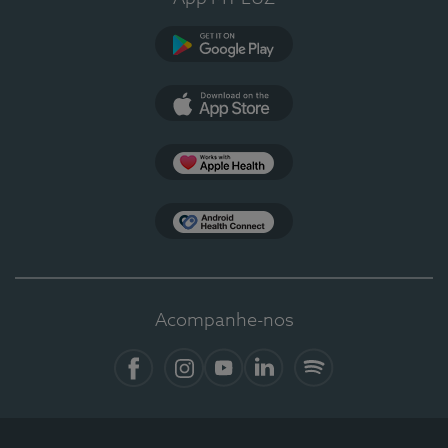
Google Play
App Store
Apple Health
Health Connect
Acompanhe-nos
Facebook
Instagram
YouTube
LinkedIn
Spotify