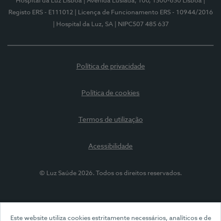
Hospital da Luz Lisboa
| Avenida Lusíada, 100, 1500-650 Lisboa
|
Registo ERS - E111012
| Licença de Funcionamento ERS - 10944/2016
| Hospital da Luz, SA
| NIPC507 485 637
Política de privacidade
Política de cookies
Termos de utilização
Acessibilidade
© Luz Saúde 2026. Todos os direitos reservados.
Este website utiliza cookies estritamente necessários, analíticos e de