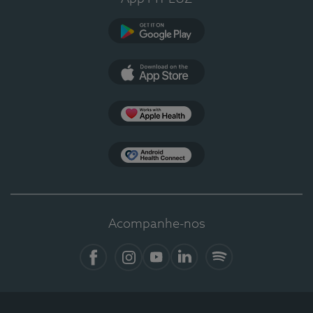
Google Play
App Store
Apple Health
Health Connect
Acompanhe-nos
Facebook
Instagram
YouTube
LinkedIn
Spotify