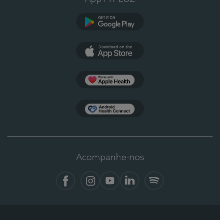
Google Play
App Store
Apple Health
Health Connect
Acompanhe-nos
Facebook
Instagram
YouTube
LinkedIn
Spotify