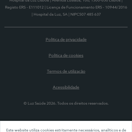
Hospital da Luz Lisboa
| Avenida Lusíada, 100, 1500-650 Lisboa
|
Registo ERS - E111012
| Licença de Funcionamento ERS - 10944/2016
| Hospital da Luz, SA
| NIPC507 485 637
Política de privacidade
Política de cookies
Termos de utilização
Acessibilidade
© Luz Saúde 2026. Todos os direitos reservados.
Este website utiliza cookies estritamente necessários, analíticos e de