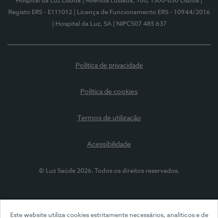
Hospital da Luz Lisboa
| Avenida Lusíada, 100, 1500-650 Lisboa
|
Registo ERS - E111012
| Licença de Funcionamento ERS - 10944/2016
| Hospital da Luz, SA
| NIPC507 485 637
Política de privacidade
Política de cookies
Termos de utilização
Acessibilidade
© Luz Saúde 2026. Todos os direitos reservados.
Este website utiliza cookies estritamente necessários, analíticos e de