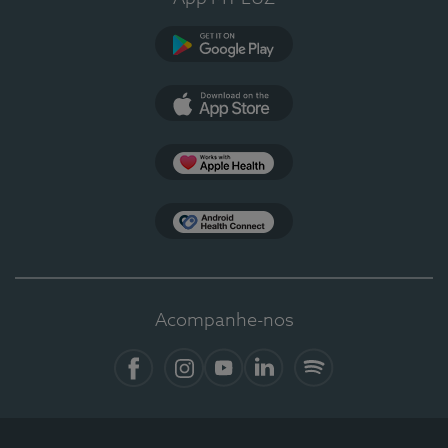
Google Play
App Store
Apple Health
Health Connect
Acompanhe-nos
Facebook
Instagram
YouTube
LinkedIn
Spotify