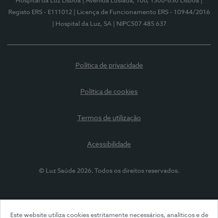
Hospital da Luz Lisboa
| Avenida Lusíada, 100, 1500-650 Lisboa
|
Registo ERS - E111012
| Licença de Funcionamento ERS - 10944/2016
| Hospital da Luz, SA
| NIPC507 485 637
Política de privacidade
Política de cookies
Termos de utilização
Acessibilidade
© Luz Saúde 2026. Todos os direitos reservados.
Este website utiliza cookies estritamente necessários, analíticos e de