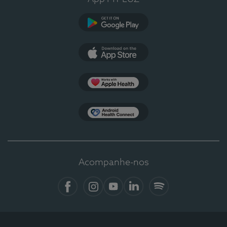
Google Play
App Store
Apple Health
Health Connect
Acompanhe-nos
Facebook
Instagram
YouTube
LinkedIn
Spotify