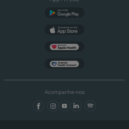
Google Play
App Store
Apple Health
Health Connect
Acompanhe-nos
Facebook
Instagram
YouTube
LinkedIn
Spotify