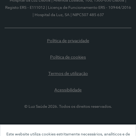
Hospital da Luz Lisboa
| Avenida Lusíada, 100, 1500-650 Lisboa
|
Registo ERS - E111012
| Licença de Funcionamento ERS - 10944/2016
| Hospital da Luz, SA
| NIPC507 485 637
Política de privacidade
Política de cookies
Termos de utilização
Acessibilidade
© Luz Saúde 2026. Todos os direitos reservados.
Este website utiliza cookies estritamente necessários, analíticos e de