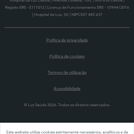
Hospital da Luz Lisboa
| Avenida Lusíada, 100, 1500-650 Lisboa
|
Registo ERS - E111012
| Licença de Funcionamento ERS - 10944/2016
| Hospital da Luz, SA
| NIPC507 485 637
Política de privacidade
Política de cookies
Termos de utilização
Acessibilidade
© Luz Saúde 2026. Todos os direitos reservados.
Este website utiliza cookies estritamente necessários, analíticos e de