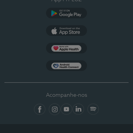
Google Play
App Store
Apple Health
Health Connect
Acompanhe-nos
Facebook
Instagram
YouTube
LinkedIn
Spotify