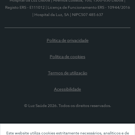
Hospital da Luz Lisboa
| Avenida Lusíada, 100, 1500-650 Lisboa
|
Registo ERS - E111012
| Licença de Funcionamento ERS - 10944/2016
| Hospital da Luz, SA
| NIPC507 485 637
Política de privacidade
Política de cookies
Termos de utilização
Acessibilidade
© Luz Saúde 2026. Todos os direitos reservados.
Este website utiliza cookies estritamente necessários, analíticos e de