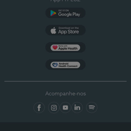
Google Play
App Store
Apple Health
Health Connect
Acompanhe-nos
Facebook
Instagram
YouTube
LinkedIn
Spotify