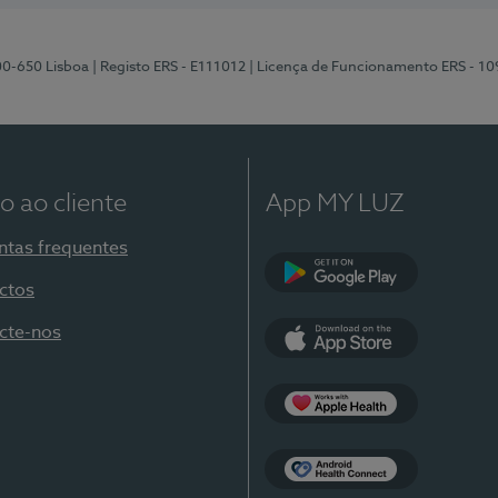
00-650 Lisboa
| Registo ERS - E111012
| Licença de Funcionamento ERS - 1
o ao cliente
App MY LUZ
ntas frequentes
ctos
Google Play
cte-nos
App Store
Apple Health
Health Connect