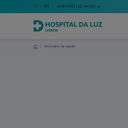
Idioma em Português
PT
English Language
EN
UNIDADES LUZ SAÚDE
Escolha o seu idioma
Hospital da Luz Lisboa
Dicionário de saúde
Homepage