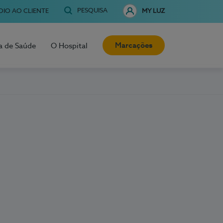
PESQUISA
OIO AO CLIENTE
MY LUZ
Marcações
a de Saúde
O Hospital