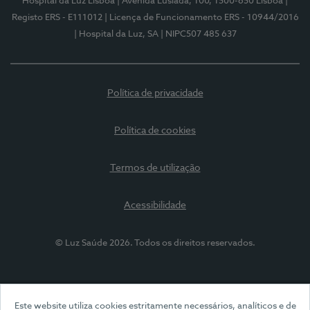
Hospital da Luz Lisboa
| Avenida Lusíada, 100, 1500-650 Lisboa
|
Registo ERS - E111012
| Licença de Funcionamento ERS - 10944/2016
| Hospital da Luz, SA
| NIPC507 485 637
Política de privacidade
Política de cookies
Termos de utilização
Acessibilidade
© Luz Saúde 2026. Todos os direitos reservados.
Este website utiliza cookies estritamente necessários, analíticos e de