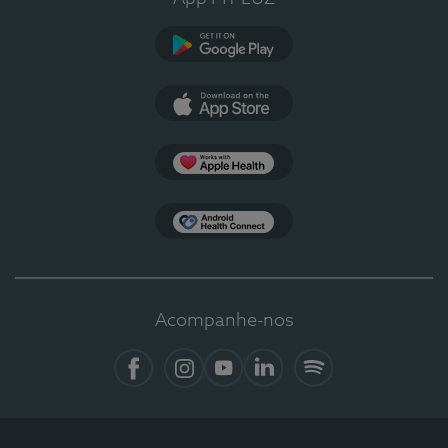
Google Play
App Store
Apple Health
Health Connect
Acompanhe-nos
Facebook
Instagram
YouTube
LinkedIn
Spotify