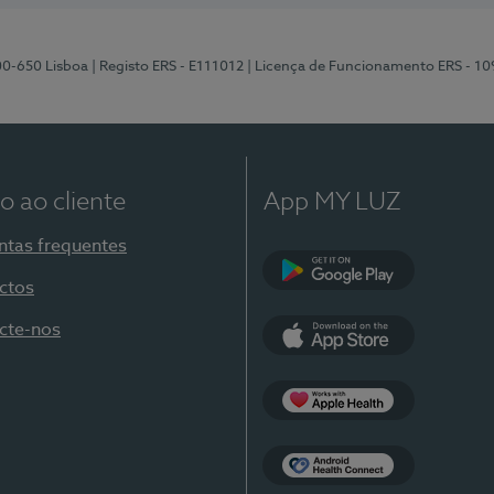
00-650 Lisboa
| Registo ERS - E111012
| Licença de Funcionamento ERS - 1
o ao cliente
App MY LUZ
ntas frequentes
ctos
Google Play
cte-nos
App Store
Apple Health
Health Connect