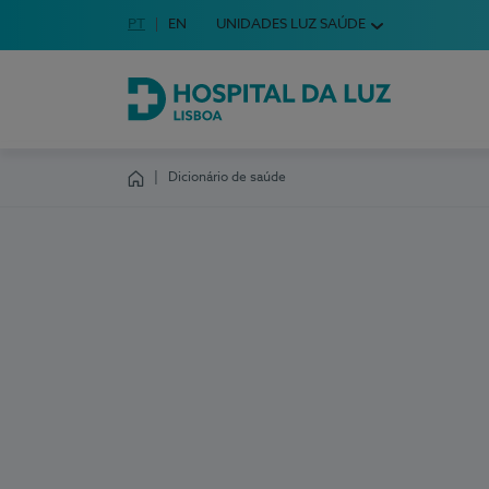
Idioma em Português
PT
English Language
EN
UNIDADES LUZ SAÚDE
Escolha o seu idioma
Hospital da Luz Lisboa
Dicionário de saúde
Homepage