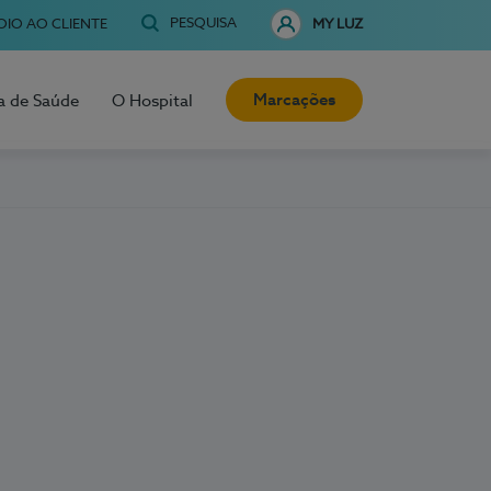
PESQUISA
OIO AO CLIENTE
MY LUZ
Marcações
a de Saúde
O Hospital