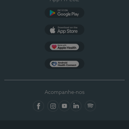
Google Play
App Store
Apple Health
Health Connect
Acompanhe-nos
Facebook
Instagram
YouTube
LinkedIn
Spotify