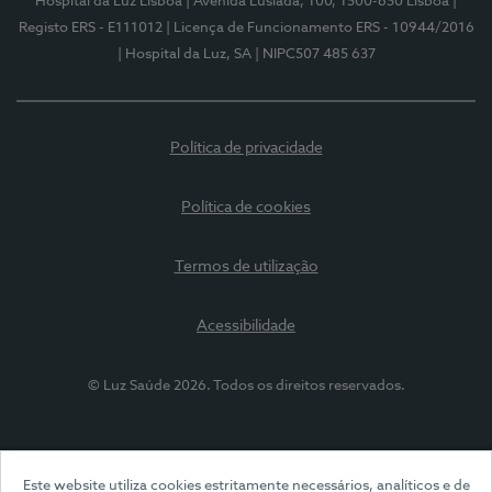
Hospital da Luz Lisboa
| Avenida Lusíada, 100, 1500-650 Lisboa
|
Registo ERS - E111012
| Licença de Funcionamento ERS - 10944/2016
| Hospital da Luz, SA
| NIPC507 485 637
Política de privacidade
Política de cookies
Termos de utilização
Acessibilidade
© Luz Saúde 2026. Todos os direitos reservados.
Este website utiliza cookies estritamente necessários, analíticos e de