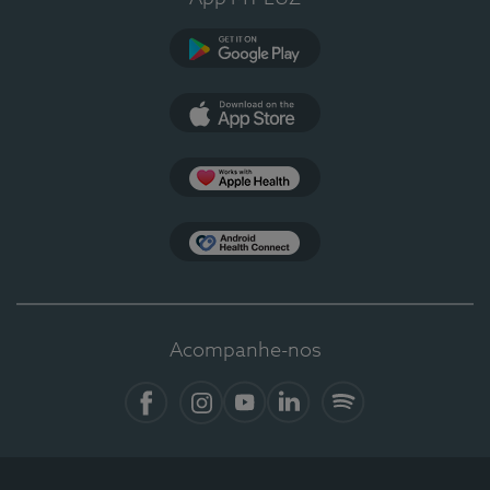
Google Play
App Store
Apple Health
Health Connect
Acompanhe-nos
Facebook
Instagram
YouTube
LinkedIn
Spotify