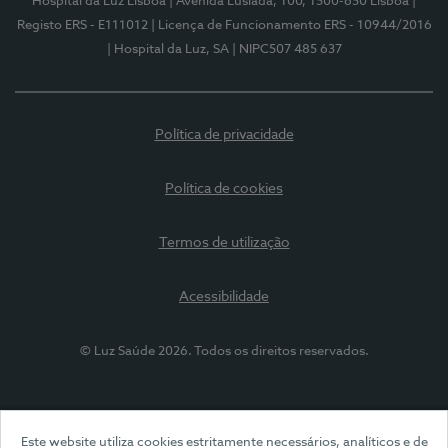
Hospital da Luz Lisboa
| Avenida Lusíada, 100, 1500-650 Lisboa
|
Registo ERS - E111012
| Licença de Funcionamento ERS - 10944/2016
| Hospital da Luz, SA
| NIPC507 485 637
Política de privacidade
Política de cookies
Termos de utilização
Acessibilidade
© Luz Saúde 2026. Todos os direitos reservados.
Este website utiliza cookies estritamente necessários, analíticos e de