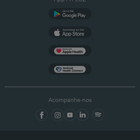
Google Play
App Store
Apple Health
Health Connect
Acompanhe-nos
Facebook
Instagram
YouTube
LinkedIn
Spotify