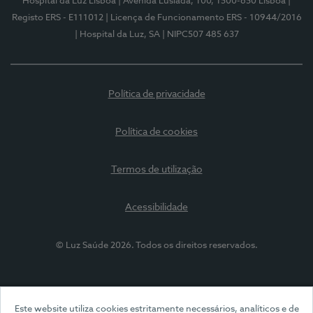
Hospital da Luz Lisboa
| Avenida Lusíada, 100, 1500-650 Lisboa
|
Registo ERS - E111012
| Licença de Funcionamento ERS - 10944/2016
| Hospital da Luz, SA
| NIPC507 485 637
Política de privacidade
Política de cookies
Termos de utilização
Acessibilidade
© Luz Saúde 2026. Todos os direitos reservados.
Este website utiliza cookies estritamente necessários, analíticos e de