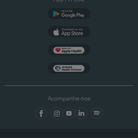
Google Play
App Store
Apple Health
Health Connect
Acompanhe-nos
Facebook
Instagram
YouTube
LinkedIn
Spotify