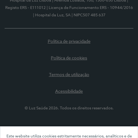
Hospital da Luz Lisboa
| Avenida Lusíada, 100, 1500-650 Lisboa
|
Registo ERS - E111012
| Licença de Funcionamento ERS - 10944/2016
| Hospital da Luz, SA
| NIPC507 485 637
Política de privacidade
Política de cookies
Termos de utilização
Acessibilidade
© Luz Saúde 2026. Todos os direitos reservados.
Este website utiliza cookies estritamente necessários, analíticos e de