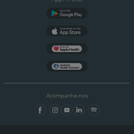
Google Play
App Store
Apple Health
Health Connect
Acompanhe-nos
Facebook
Instagram
YouTube
LinkedIn
Spotify