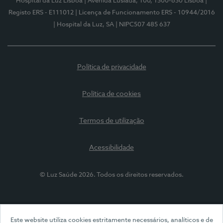
Hospital da Luz Lisboa
| Avenida Lusíada, 100, 1500-650 Lisboa
|
Registo ERS - E111012
| Licença de Funcionamento ERS - 10944/2016
| Hospital da Luz, SA
| NIPC507 485 637
Política de privacidade
Política de cookies
Termos de utilização
Acessibilidade
© Luz Saúde 2026. Todos os direitos reservados.
Este website utiliza cookies estritamente necessários, analíticos e de