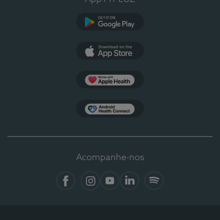
Google Play
App Store
Apple Health
Health Connect
Acompanhe-nos
Facebook
Instagram
YouTube
LinkedIn
Spotify