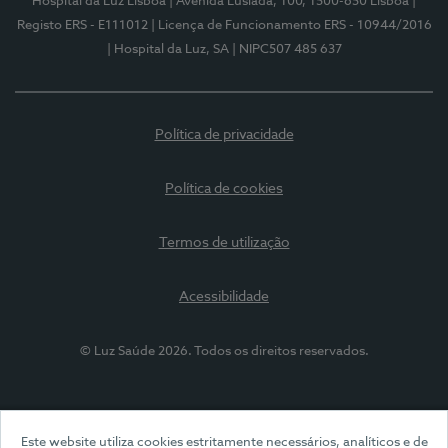
Hospital da Luz Lisboa
| Avenida Lusíada, 100, 1500-650 Lisboa
|
Registo ERS - E111012
| Licença de Funcionamento ERS - 10944/2016
| Hospital da Luz, SA
| NIPC507 485 637
Política de privacidade
Política de cookies
Termos de utilização
Acessibilidade
© Luz Saúde 2026. Todos os direitos reservados.
Este website utiliza cookies estritamente necessários, analíticos e de