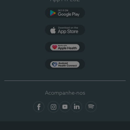
Google Play
App Store
Apple Health
Health Connect
Acompanhe-nos
Facebook
Instagram
YouTube
LinkedIn
Spotify