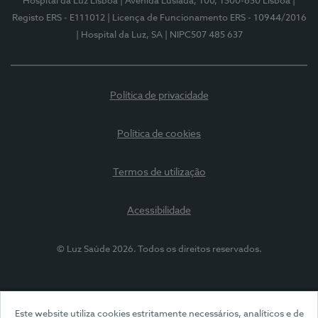
Hospital da Luz Lisboa
| Avenida Lusíada, 100, 1500-650 Lisboa
|
Registo ERS - E111012
| Licença de Funcionamento ERS - 10944/2016
| Hospital da Luz, SA
| NIPC507 485 637
Política de privacidade
Política de cookies
Termos de utilização
Acessibilidade
© Luz Saúde 2026. Todos os direitos reservados.
Este website utiliza cookies estritamente necessários, analíticos e de