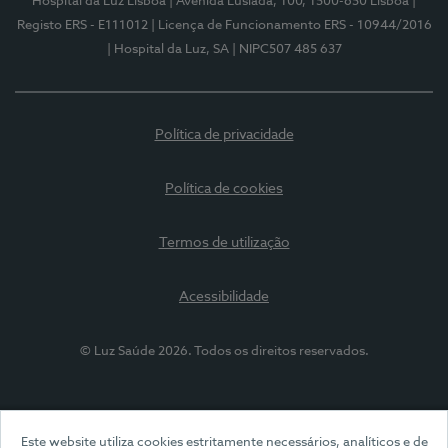
Hospital da Luz Lisboa
| Avenida Lusíada, 100, 1500-650 Lisboa
|
Registo ERS - E111012
| Licença de Funcionamento ERS - 10944/2016
| Hospital da Luz, SA
| NIPC507 485 637
Política de privacidade
Política de cookies
Termos de utilização
Acessibilidade
© Luz Saúde 2026. Todos os direitos reservados.
Este website utiliza cookies estritamente necessários, analíticos e de