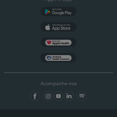
Google Play
App Store
Apple Health
Health Connect
Acompanhe-nos
Facebook
Instagram
YouTube
LinkedIn
Spotify