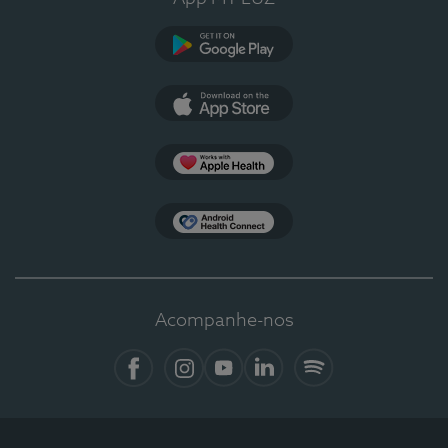
Google Play
App Store
Apple Health
Health Connect
Acompanhe-nos
Facebook
Instagram
YouTube
LinkedIn
Spotify