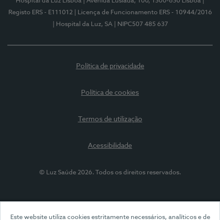
Hospital da Luz Lisboa
| Avenida Lusíada, 100, 1500-650 Lisboa
|
Registo ERS - E111012
| Licença de Funcionamento ERS - 10944/2016
| Hospital da Luz, SA
| NIPC507 485 637
Política de privacidade
Política de cookies
Termos de utilização
Acessibilidade
© Luz Saúde 2026. Todos os direitos reservados.
Este website utiliza cookies estritamente necessários, analíticos e de