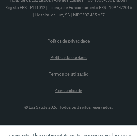
Hospital da Luz Lisboa
| Avenida Lusíada, 100, 1500-650 Lisboa
|
Registo ERS - E111012
| Licença de Funcionamento ERS - 10944/2016
| Hospital da Luz, SA
| NIPC507 485 637
Política de privacidade
Política de cookies
Termos de utilização
Acessibilidade
© Luz Saúde 2026. Todos os direitos reservados.
Este website utiliza cookies estritamente necessários, analíticos e de