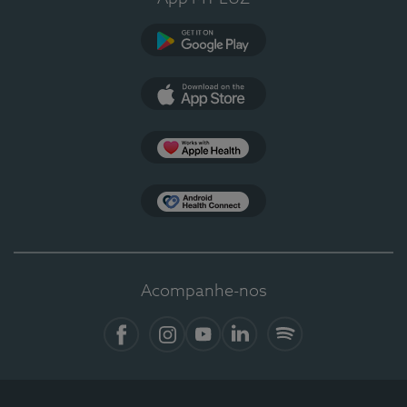
Google Play
App Store
Apple Health
Health Connect
Acompanhe-nos
Facebook
Instagram
YouTube
LinkedIn
Spotify