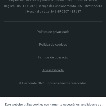
Hospital da Luz Lisboa
| Avenida Lusíada, 100, 1500-650 Lisboa
|
Registo ERS - E111012
| Licença de Funcionamento ERS - 10944/2016
| Hospital da Luz, SA
| NIPC507 485 637
Política de privacidade
Política de cookies
Termos de utilização
Acessibilidade
© Luz Saúde 2026. Todos os direitos reservados.
Este website utiliza cookies estritamente necessários, analíticos e de