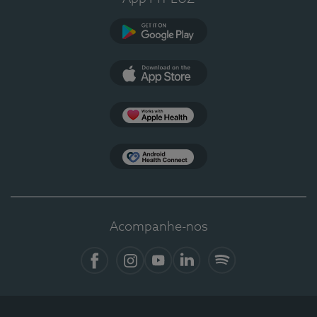
Google Play
App Store
Apple Health
Health Connect
Acompanhe-nos
Facebook
Instagram
YouTube
LinkedIn
Spotify