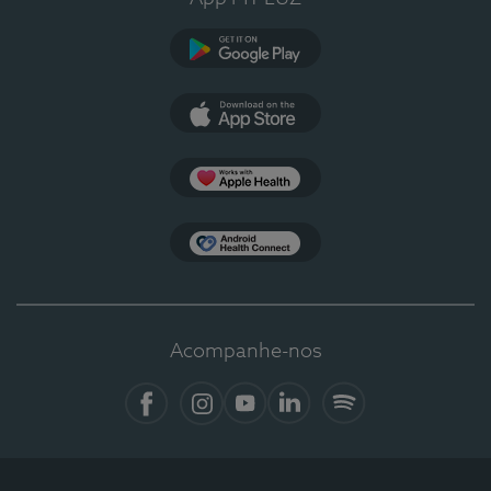
Google Play
App Store
Apple Health
Health Connect
Acompanhe-nos
Facebook
Instagram
YouTube
LinkedIn
Spotify