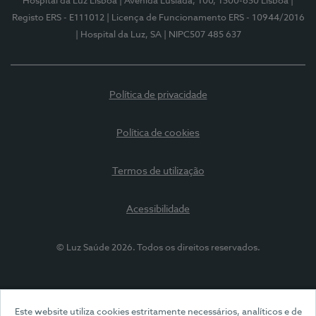
Hospital da Luz Lisboa
| Avenida Lusíada, 100, 1500-650 Lisboa
|
Registo ERS - E111012
| Licença de Funcionamento ERS - 10944/2016
| Hospital da Luz, SA
| NIPC507 485 637
Política de privacidade
Política de cookies
Termos de utilização
Acessibilidade
© Luz Saúde 2026. Todos os direitos reservados.
Este website utiliza cookies estritamente necessários, analíticos e de