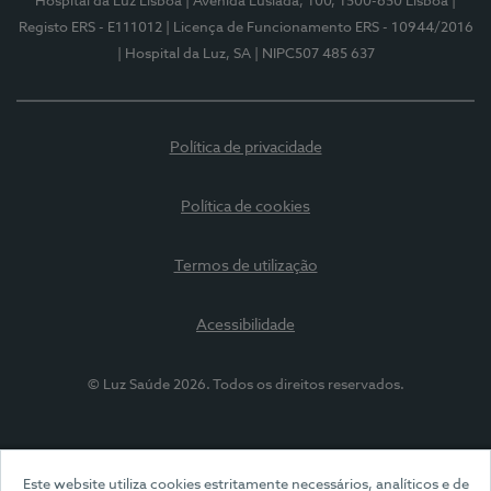
Hospital da Luz Lisboa
| Avenida Lusíada, 100, 1500-650 Lisboa
|
Registo ERS - E111012
| Licença de Funcionamento ERS - 10944/2016
| Hospital da Luz, SA
| NIPC507 485 637
Política de privacidade
Política de cookies
Termos de utilização
Acessibilidade
© Luz Saúde 2026. Todos os direitos reservados.
Este website utiliza cookies estritamente necessários, analíticos e de