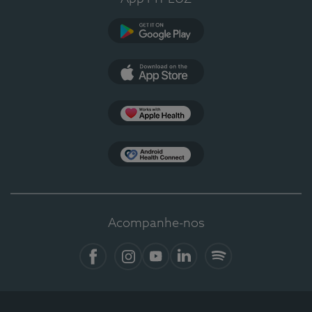
Google Play
App Store
Apple Health
Health Connect
Acompanhe-nos
Facebook
Instagram
YouTube
LinkedIn
Spotify