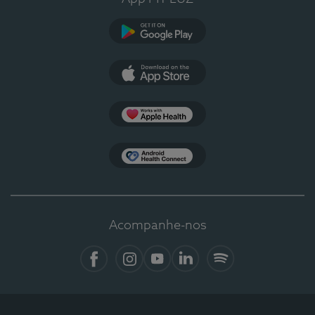
Google Play
App Store
Apple Health
Health Connect
Acompanhe-nos
Facebook
Instagram
YouTube
LinkedIn
Spotify