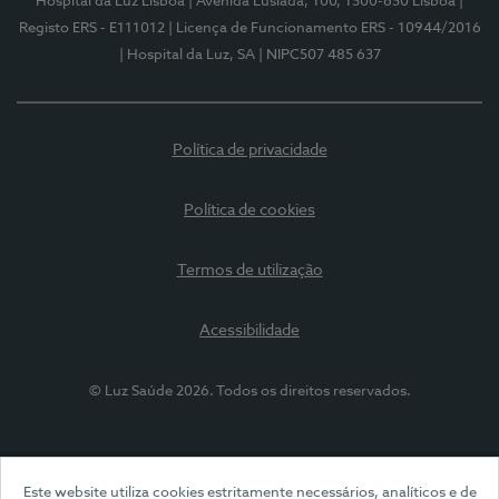
Hospital da Luz Lisboa
| Avenida Lusíada, 100, 1500-650 Lisboa
|
Registo ERS - E111012
| Licença de Funcionamento ERS - 10944/2016
| Hospital da Luz, SA
| NIPC507 485 637
Política de privacidade
Política de cookies
Termos de utilização
Acessibilidade
© Luz Saúde 2026. Todos os direitos reservados.
Este website utiliza cookies estritamente necessários, analíticos e de