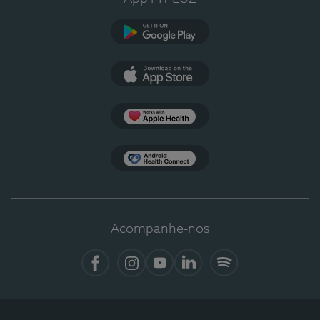
Google Play
App Store
Apple Health
Health Connect
Acompanhe-nos
Facebook
Instagram
YouTube
LinkedIn
Spotify