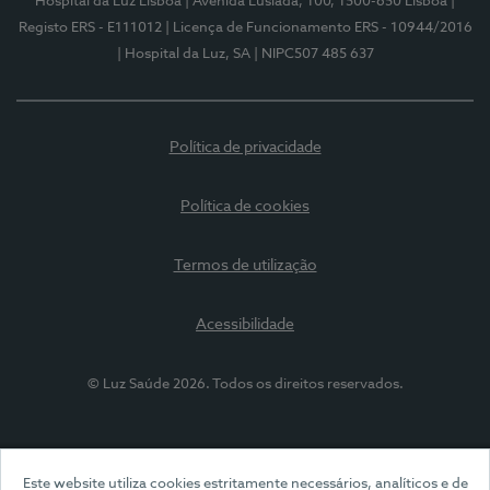
Hospital da Luz Lisboa
| Avenida Lusíada, 100, 1500-650 Lisboa
|
Registo ERS - E111012
| Licença de Funcionamento ERS - 10944/2016
| Hospital da Luz, SA
| NIPC507 485 637
Política de privacidade
Política de cookies
Termos de utilização
Acessibilidade
© Luz Saúde 2026. Todos os direitos reservados.
Este website utiliza cookies estritamente necessários, analíticos e de