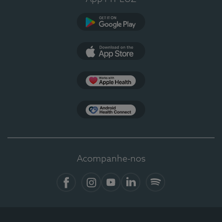
Google Play
App Store
Apple Health
Health Connect
Acompanhe-nos
Facebook
Instagram
YouTube
LinkedIn
Spotify