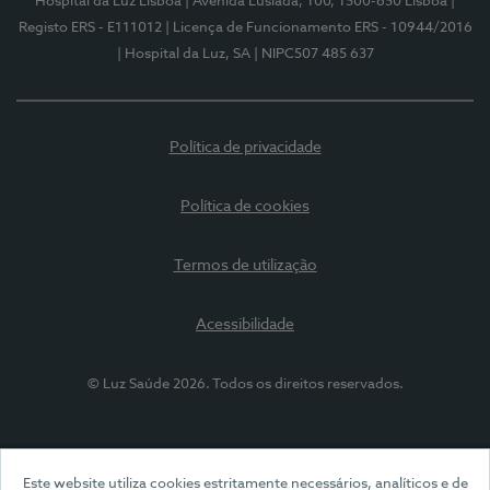
Hospital da Luz Lisboa
| Avenida Lusíada, 100, 1500-650 Lisboa
|
Registo ERS - E111012
| Licença de Funcionamento ERS - 10944/2016
| Hospital da Luz, SA
| NIPC507 485 637
Política de privacidade
Política de cookies
Termos de utilização
Acessibilidade
© Luz Saúde 2026. Todos os direitos reservados.
Este website utiliza cookies estritamente necessários, analíticos e de