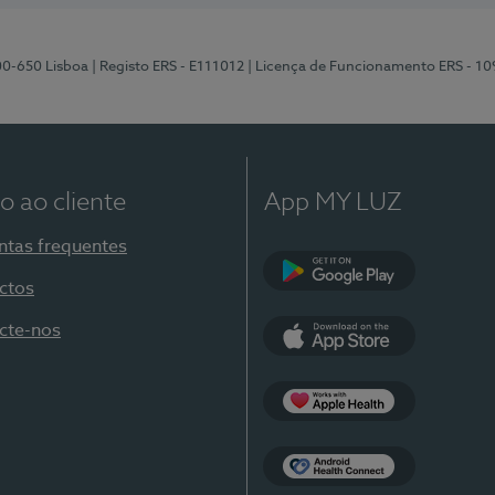
00-650 Lisboa
| Registo ERS - E111012
| Licença de Funcionamento ERS - 1
o ao cliente
App MY LUZ
ntas frequentes
ctos
Google Play
cte-nos
App Store
Apple Health
Health Connect