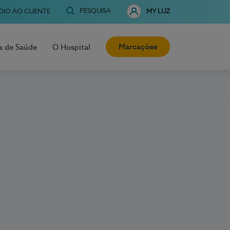
PESQUISA
OIO AO CLIENTE
MY LUZ
Marcações
a de Saúde
O Hospital