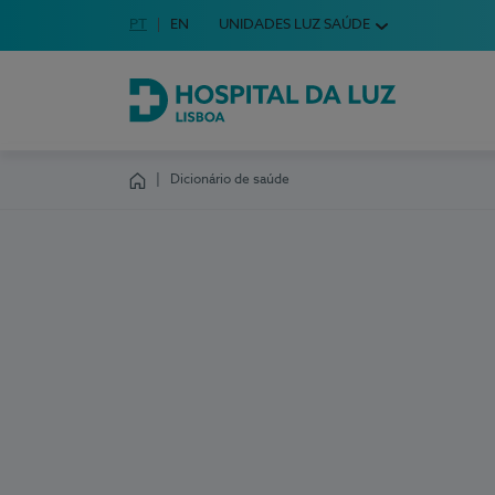
Idioma em Português
PT
English Language
EN
UNIDADES LUZ SAÚDE
Escolha o seu idioma
Hospital da Luz Lisboa
Dicionário de saúde
Homepage