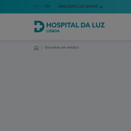
Idioma em Português
PT
English Language
EN
UNIDADES LUZ SAÚDE
Escolha o seu idioma
Hospital da Luz Lisboa
Encontre um médico
Homepage