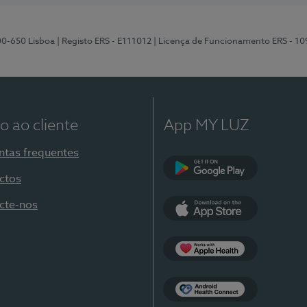
00-650 Lisboa
| Registo ERS - E111012
| Licença de Funcionamento ERS - 1
o ao cliente
App MY LUZ
ntas frequentes
ctos
Google Play
cte-nos
App Store
Apple Health
Health Connect