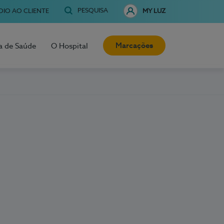
PESQUISA
OIO AO CLIENTE
MY LUZ
Marcações
a de Saúde
O Hospital