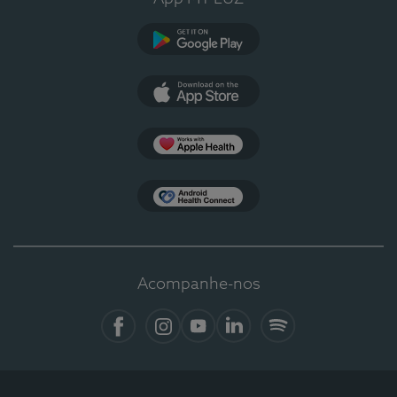
Google Play
App Store
Apple Health
Health Connect
Acompanhe-nos
Facebook
Instagram
YouTube
LinkedIn
Spotify