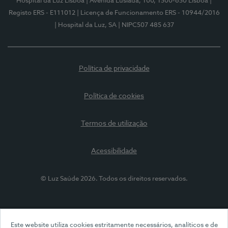
Hospital da Luz Lisboa
| Avenida Lusíada, 100, 1500-650 Lisboa
|
Registo ERS - E111012
| Licença de Funcionamento ERS - 10944/2016
| Hospital da Luz, SA
| NIPC507 485 637
Política de privacidade
Política de cookies
Termos de utilização
Acessibilidade
© Luz Saúde 2026. Todos os direitos reservados.
Este website utiliza cookies estritamente necessários, analíticos e de