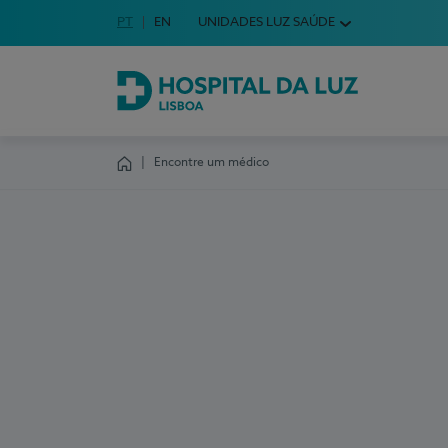
Idioma em Português
PT
English Language
EN
UNIDADES LUZ SAÚDE
Escolha o seu idioma
Hospital da Luz Lisboa
Encontre um médico
Homepage