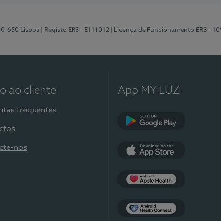
00-650 Lisboa
| Registo ERS - E111012
| Licença de Funcionamento ERS - 1
o ao cliente
App MY LUZ
ntas frequentes
ctos
Google Play
cte-nos
App Store
Apple Health
Health Connect