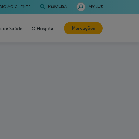
PESQUISA
OIO AO CLIENTE
MY LUZ
Marcações
a de Saúde
O Hospital