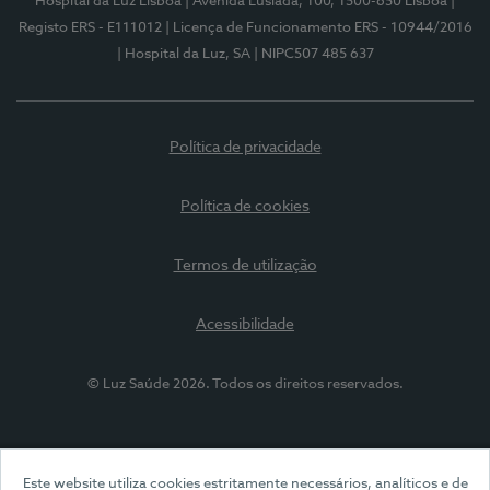
Hospital da Luz Lisboa
| Avenida Lusíada, 100, 1500-650 Lisboa
|
Registo ERS - E111012
| Licença de Funcionamento ERS - 10944/2016
| Hospital da Luz, SA
| NIPC507 485 637
Política de privacidade
Política de cookies
Termos de utilização
Acessibilidade
© Luz Saúde 2026. Todos os direitos reservados.
Este website utiliza cookies estritamente necessários, analíticos e de