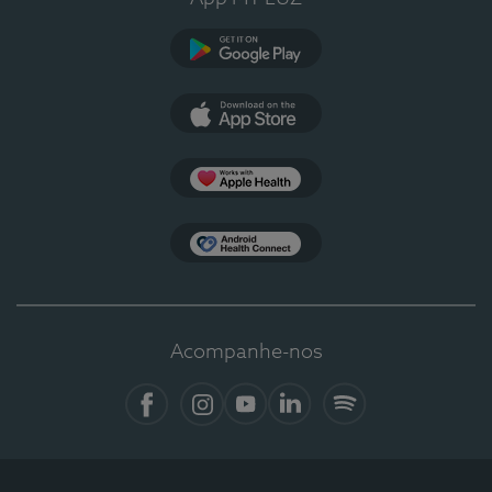
Google Play
App Store
Apple Health
Health Connect
Acompanhe-nos
Facebook
Instagram
YouTube
LinkedIn
Spotify