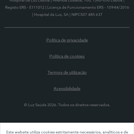
Hospital da Luz Lisboa
| Avenida Lusíada, 100, 1500-650 Lisboa
|
Registo ERS - E111012
| Licença de Funcionamento ERS - 10944/2016
| Hospital da Luz, SA
| NIPC507 485 637
Política de privacidade
Política de cookies
Termos de utilização
Acessibilidade
© Luz Saúde 2026. Todos os direitos reservados.
Este website utiliza cookies estritamente necessários, analíticos e de