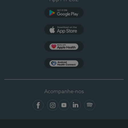
Google Play
App Store
Apple Health
Health Connect
Acompanhe-nos
Facebook
Instagram
YouTube
LinkedIn
Spotify