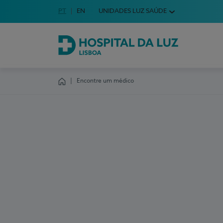
Idioma em Português
PT
English Language
EN
UNIDADES LUZ SAÚDE
Escolha o seu idioma
Hospital da Luz Lisboa
Encontre um médico
Homepage