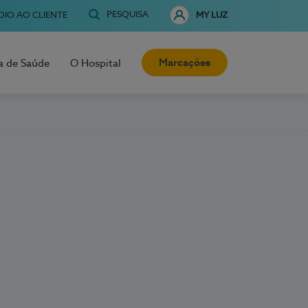
PESQUISA
OIO AO CLIENTE
MY LUZ
Marcações
a de Saúde
O Hospital