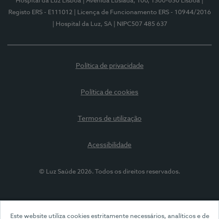
Hospital da Luz Lisboa
| Avenida Lusíada, 100, 1500-650 Lisboa
|
Registo ERS - E111012
| Licença de Funcionamento ERS - 10944/2016
| Hospital da Luz, SA
| NIPC507 485 637
Política de privacidade
Política de cookies
Termos de utilização
Acessibilidade
© Luz Saúde 2026. Todos os direitos reservados.
Este website utiliza cookies estritamente necessários, analíticos e de