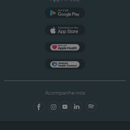
Google Play
App Store
Apple Health
Health Connect
Acompanhe-nos
Facebook
Instagram
YouTube
LinkedIn
Spotify