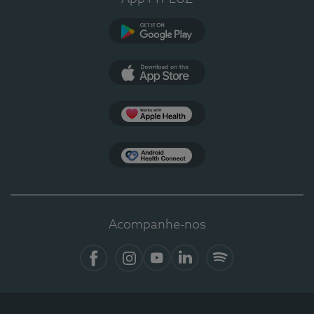
Google Play
App Store
Apple Health
Health Connect
Acompanhe-nos
Facebook
Instagram
YouTube
LinkedIn
Spotify