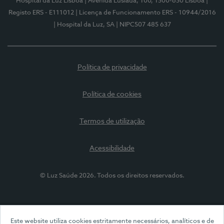
Hospital da Luz Lisboa
| Avenida Lusíada, 100, 1500-650 Lisboa
|
Registo ERS - E111012
| Licença de Funcionamento ERS - 10944/2016
| Hospital da Luz, SA
| NIPC507 485 637
Política de privacidade
Política de cookies
Termos de utilização
Acessibilidade
© Luz Saúde 2026. Todos os direitos reservados.
Este website utiliza cookies estritamente necessários, analíticos e de