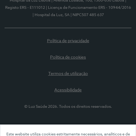
Hospital da Luz Lisboa
| Avenida Lusíada, 100, 1500-650 Lisboa
|
Registo ERS - E111012
| Licença de Funcionamento ERS - 10944/2016
| Hospital da Luz, SA
| NIPC507 485 637
Política de privacidade
Política de cookies
Termos de utilização
Acessibilidade
© Luz Saúde 2026. Todos os direitos reservados.
Este website utiliza cookies estritamente necessários, analíticos e de