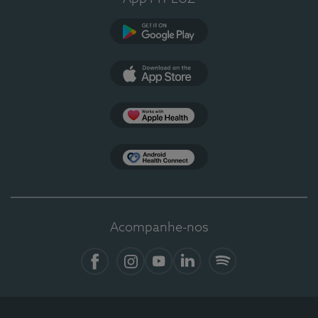
Google Play
App Store
Apple Health
Health Connect
Acompanhe-nos
Facebook
Instagram
YouTube
LinkedIn
Spotify