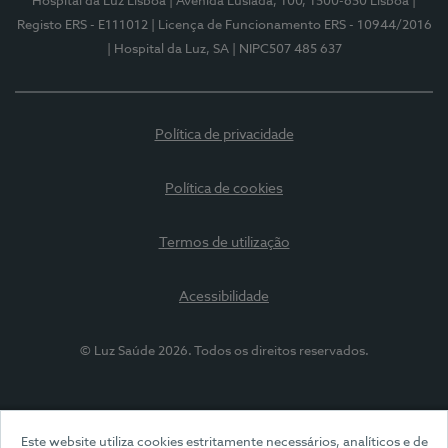
Hospital da Luz Lisboa
| Avenida Lusíada, 100, 1500-650 Lisboa
|
Registo ERS - E111012
| Licença de Funcionamento ERS - 10944/2016
| Hospital da Luz, SA
| NIPC507 485 637
Política de privacidade
Política de cookies
Termos de utilização
Acessibilidade
© Luz Saúde 2026. Todos os direitos reservados.
Este website utiliza cookies estritamente necessários, analíticos e de