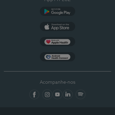
Google Play
App Store
Apple Health
Health Connect
Acompanhe-nos
Facebook
Instagram
YouTube
LinkedIn
Spotify