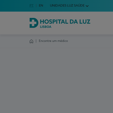
Idioma em Português
PT
English Language
EN
UNIDADES LUZ SAÚDE
Escolha o seu idioma
Hospital da Luz Lisboa
Encontre um médico
Homepage