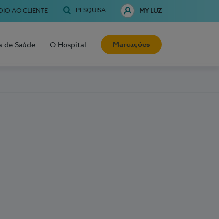
PESQUISA
OIO AO CLIENTE
MY LUZ
Marcações
a de Saúde
O Hospital