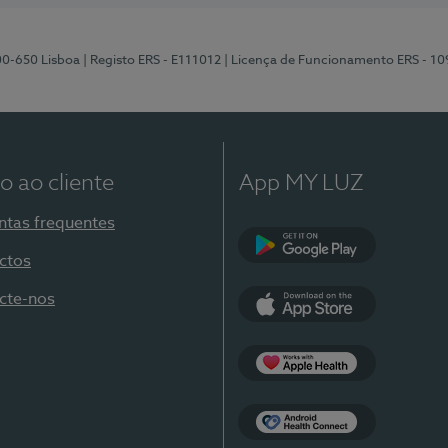
00-650 Lisboa
| Registo ERS - E111012
| Licença de Funcionamento ERS - 1
o ao cliente
App MY LUZ
ntas frequentes
ctos
Google Play
cte-nos
App Store
Apple Health
Health Connect