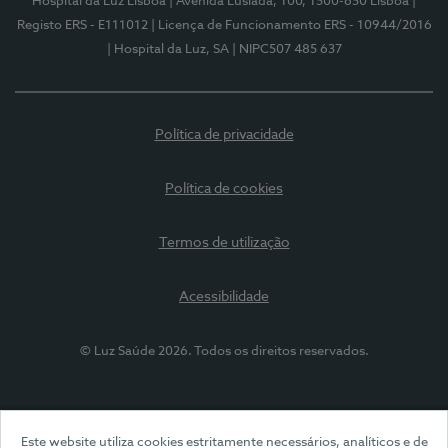
Hospital da Luz Lisboa
| Avenida Lusíada, 100, 1500-650 Lisboa
|
Registo ERS - E111012
| Licença de Funcionamento ERS - 10944/2016
| Hospital da Luz, SA
| NIPC507 485 637
Política de privacidade
Política de cookies
Termos de utilização
Acessibilidade
© Luz Saúde 2026. Todos os direitos reservados.
Este website utiliza cookies estritamente necessários, analíticos e de