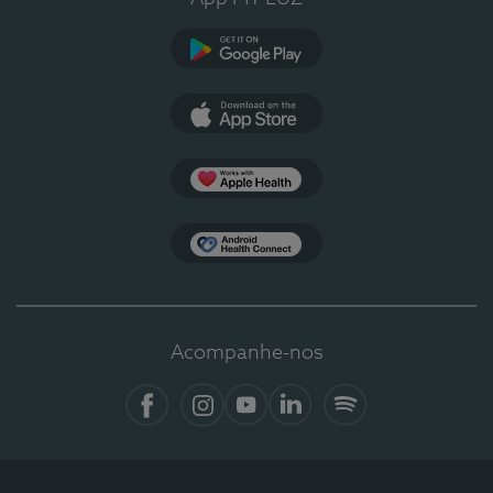
Google Play
App Store
Apple Health
Health Connect
Acompanhe-nos
Facebook
Instagram
YouTube
LinkedIn
Spotify