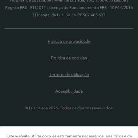
Hospital da Luz Lisboa
| Avenida Lusíada, 100, 1500-650 Lisboa
|
Registo ERS - E111012
| Licença de Funcionamento ERS - 10944/2016
| Hospital da Luz, SA
| NIPC507 485 637
Política de privacidade
Política de cookies
Termos de utilização
Acessibilidade
© Luz Saúde 2026. Todos os direitos reservados.
Este website utiliza cookies estritamente necessários, analíticos e de