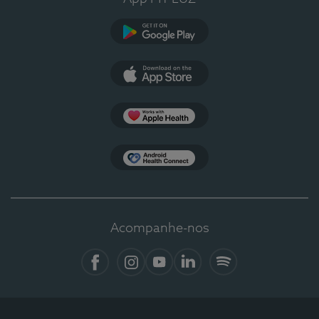
Google Play
App Store
Apple Health
Health Connect
Acompanhe-nos
Facebook
Instagram
YouTube
LinkedIn
Spotify