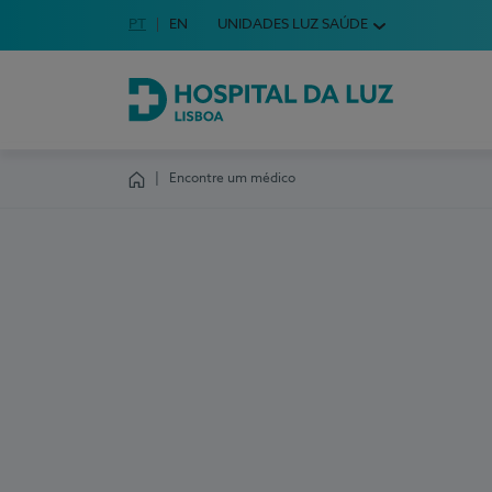
Idioma em Português
PT
English Language
EN
UNIDADES LUZ SAÚDE
Escolha o seu idioma
Hospital da Luz Lisboa
Encontre um médico
Homepage