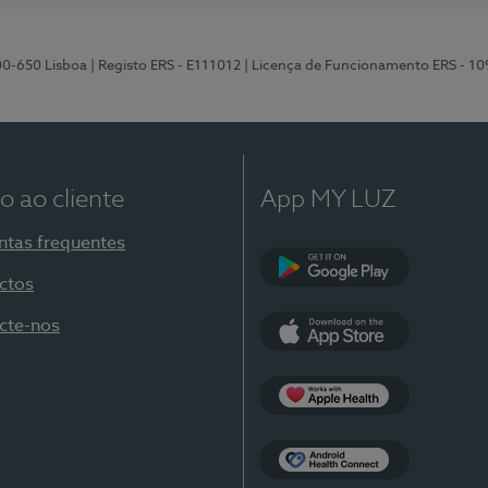
00-650 Lisboa
| Registo ERS - E111012
| Licença de Funcionamento ERS - 1
o ao cliente
App MY LUZ
ntas frequentes
ctos
Google Play
cte-nos
App Store
Apple Health
Health Connect