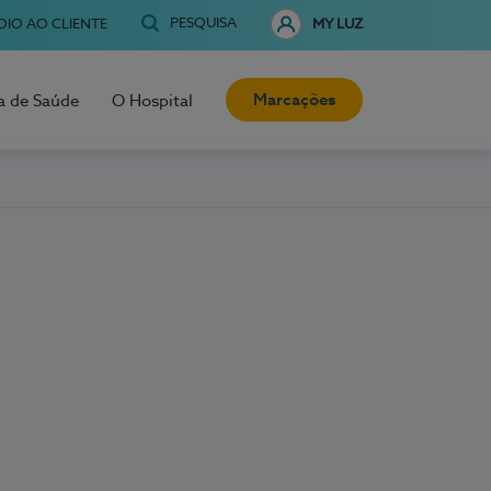
PESQUISA
OIO AO CLIENTE
MY LUZ
Marcações
a de Saúde
O Hospital