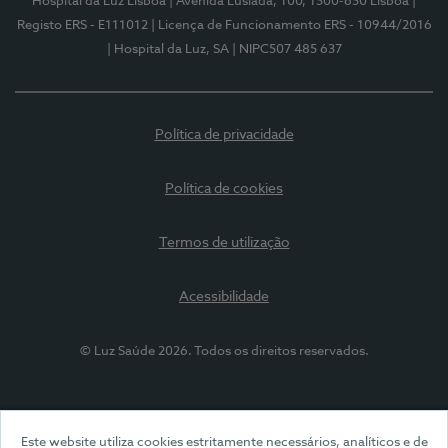
Hospital da Luz Lisboa
| Avenida Lusíada, 100, 1500-650 Lisboa
|
Registo ERS - E111012
| Licença de Funcionamento ERS - 10944/2016
| Hospital da Luz, SA
| NIPC507 485 637
Política de privacidade
Política de cookies
Termos de utilização
Acessibilidade
© Luz Saúde 2026. Todos os direitos reservados.
Este website utiliza cookies estritamente necessários, analíticos e de