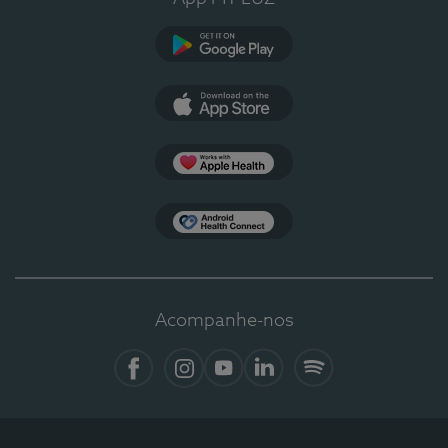
Google Play
App Store
Apple Health
Health Connect
Acompanhe-nos
Facebook
Instagram
YouTube
LinkedIn
Spotify