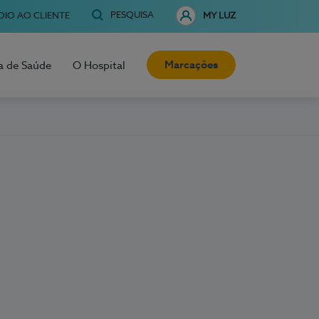
PESQUISA
OIO AO CLIENTE
MY LUZ
Marcações
a de Saúde
O Hospital