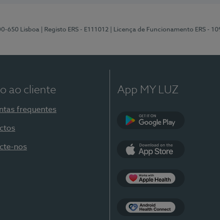
00-650 Lisboa
| Registo ERS - E111012
| Licença de Funcionamento ERS - 1
o ao cliente
App MY LUZ
ntas frequentes
ctos
Google Play
cte-nos
App Store
Apple Health
Health Connect