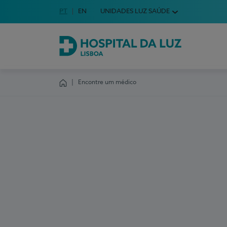
Idioma em Português
PT
English Language
EN
UNIDADES LUZ SAÚDE
Escolha o seu idioma
Hospital da Luz Lisboa
Encontre um médico
Homepage