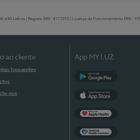
00-650 Lisboa
| Registo ERS - E111012
| Licença de Funcionamento ERS - 1
o ao cliente
App MY LUZ
ntas frequentes
ctos
Google Play
cte-nos
App Store
Apple Health
Health Connect