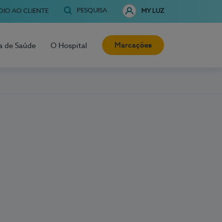
PESQUISA
OIO AO CLIENTE
MY LUZ
Marcações
a de Saúde
O Hospital