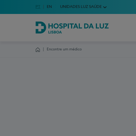
Idioma em Português
PT
English Language
EN
UNIDADES LUZ SAÚDE
Escolha o seu idioma
Hospital da Luz Lisboa
Encontre um médico
Homepage